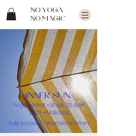
No Yoga
No magic
Inner sun.
Yogaretreat • 18. bis 23. April
2026 • Mallorca
Fully booked / Warteliste offen